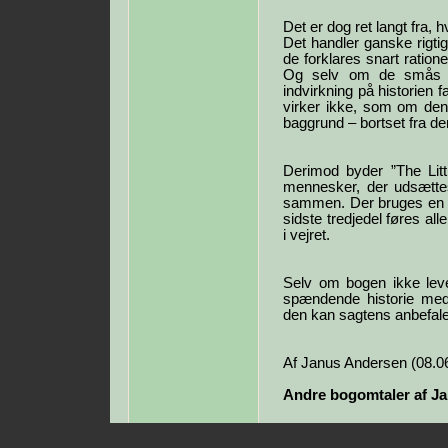
Det er dog ret langt fra, h
Det handler ganske rig
de forklares snart ratio
Og selv om de smås ro
indvirkning på historien f
virker ikke, som om d
baggrund – bortset fra de
Derimod byder ”The Lit
mennesker, der udsættes 
sammen. Der bruges en de
sidste tredjedel føres al
i vejret.
Selv om bogen ikke lever
spændende historie med 
den kan sagtens anbefal
Af Janus Andersen (08.0
Andre bogomtaler af J