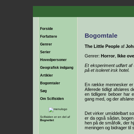
Forside
Bogomtale
Forfattere
Genrer
The Little People
af
Joh
Serier
Genrer:
Horror
,
Ikke ove
Hovedpersoner
Et eksperiment udført af
Geografisk indgang
på et isoleret irsk hotel.
Artikler
Bogomtaler
En række mennesker er is
Allerede tidligt afsløres 
Søg
en tidligere beboer har 
Om Scifisiden
gang med, og der afsløres 
Det virker umiddelbart s
Scifisiden er en del af
er da også sådan, bogen s
Bognettet
hen på de småfolk, der hj
meningen og bidrager til 