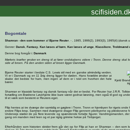
scifisiden.d
Bogomtale
Shamran - den som kommer
af
Bjarne Reuter
. - , 1985, 1986(2), 1993(3), 1995(4) (dansk u
Genrer:
Dansk
,
Fantasy
,
Kan læses af børn
,
Kan læses af unge
,
Klassikere
,
Troldmænd 
Denne bog foregår i:
Danmark
Mørkets kræfter ønsker en dreng til at fører ondskabens videre i Tronn. Denne dreng skal
side af broen. På den anden siden af broen ligger Danmark.
Bjarne Reuter starter i bedste C.S. Lewis stil med en ganske almindelig verden.
Vi er i Danmark og en 11 årig dreng ligger for døden. Hans forældre ønsker at
skabe det bedste for ham, men ingen af dem er i tvivl om hvorhen det hele
Kjeld Brand
bærer.
Hj
Shamran er klassisk fantasy og dansk fantasy når det er bedst. For Reuter har J.R.R. Tolkie
fortælling om Brødrene Løvehjerte ikke bare været godnat læsning, men også til god og unde
til et værk som bestemt er Reuters eget.
Filip hentes at tre dværge der samtidig er gøglere i Tronn. Tronn er hjembyen for rigets onde 
erobre Filips krop. Sammen med dværgene drager Filip gennem yderbyerne og pileskovene fo
Undervejs støder de på flere levende og spændende fortalte figurer. Vandringsmanden, der
gang om manden med leen og et par rigtig grimme hekse på Tinbjerget.
Efterhånden som historien skrider frem går det op for Filip at han er Shamran – den som
skal en 11 årig dreng kunne redde hele Tronn? Sædvanligvis er nogle af de mest spænde