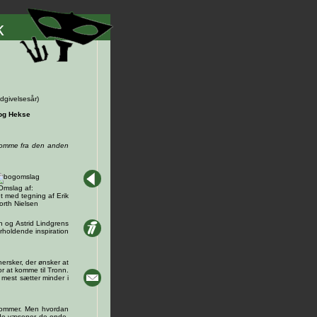
k
dgivelsesår)
og Hekse
 komme fra den anden
Omslag af:
t med tegning af Erik
orth Nielsen
n og Astrid Lindgrens
rholdende inspiration
hersker, der ønsker at
r at komme til Tronn.
 mest sætter minder i
 kommer. Men hvordan
nde væsener de onde.