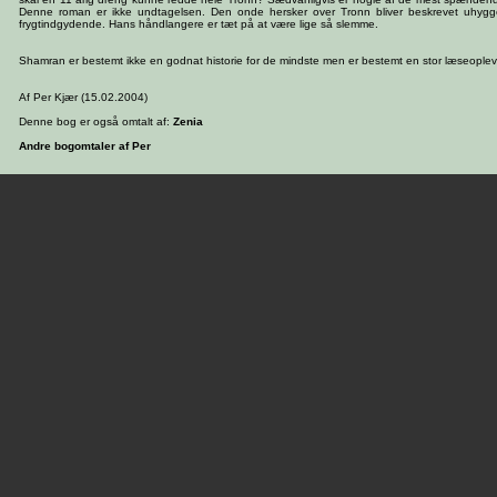
Denne roman er ikke undtagelsen. Den onde hersker over Tronn bliver beskrevet uhygge
frygtindgydende. Hans håndlangere er tæt på at være lige så slemme.
Shamran er bestemt ikke en godnat historie for de mindste men er bestemt en stor læseoplev
Af Per Kjær (15.02.2004)
Denne bog er også omtalt af:
Zenia
Andre bogomtaler af Per