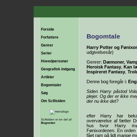
Forside
Bogomtale
Forfattere
Genrer
Harry Potter og Fønixo
udgivelsesår)
Serier
Hovedpersoner
Genrer:
Dæmoner, Vampy
Heroisk Fantasy
,
Kan l
Geografisk indgang
Inspireret Fantasy
,
Tro
Artikler
Denne bog foregår i:
Eng
Bogomtaler
Siden Harry påstod Vold
Søg
plejer. Og der er ikke me
Om Scifisiden
der nu ikke det?
efter Harry har bek
Scifisiden er en del af
overværelse af fætter Dur
Bognettet
hus hvor Harry mø
Fønixordenen. En orden 
fået ram på lidt mange 