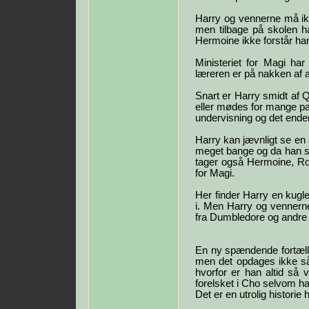
Harry og vennerne må ikke
men tilbage på skolen h
Hermoine ikke forstår ha
Ministeriet for Magi ha
læreren er på nakken af a
Snart er Harry smidt af Q
eller mødes for mange pæ
undervisning og det ende
Harry kan jævnligt se en
meget bange og da han se
tager også Hermoine, Ron
for Magi.
Her finder Harry en kugle
i. Men Harry og vennerne
fra Dumbledore og andre t
En ny spændende fortæll
men det opdages ikke så
hvorfor er han altid så v
forelsket i Cho selvom ha
Det er en utrolig historie 