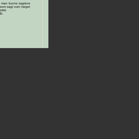
 – man kunne sagtens
ig som sagt over meget
mtid.
ål.