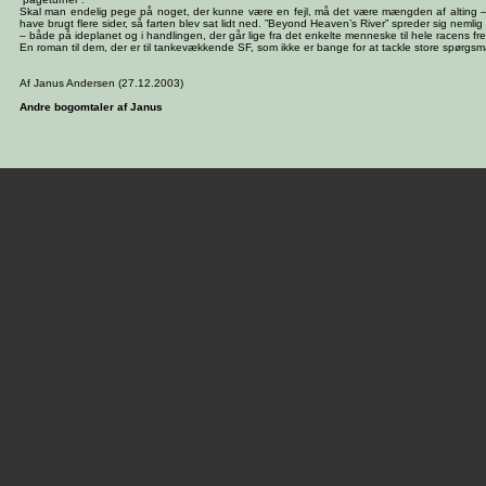
Skal man endelig pege på noget, der kunne være en fejl, må det være mængden af alting
have brugt flere sider, så farten blev sat lidt ned. ”Beyond Heaven’s River” spreder sig neml
– både på ideplanet og i handlingen, der går lige fra det enkelte menneske til hele racens fre
En roman til dem, der er til tankevækkende SF, som ikke er bange for at tackle store spørgsm
Af Janus Andersen (27.12.2003)
Andre bogomtaler af Janus