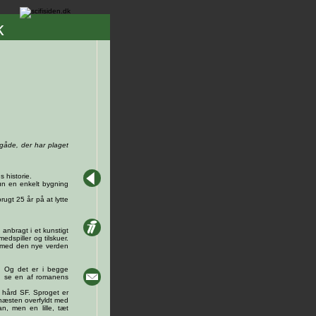
k
 gåde, der har plaget
 historie.
Kun en enkelt bygning
ugt 25 år på at lytte
 anbragt i et kunstigt
dspiller og tilskuer.
de med den nye verden
t. Og det er i begge
an se en af romanens
om hård SF. Sproget er
 næsten overfyldt med
n, men en lille, tæt