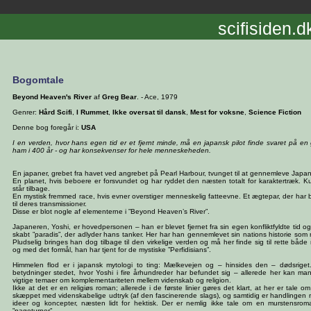
scifisiden.d
Bogomtale
Beyond Heaven's River
af
Greg Bear
. - Ace, 1979
Genrer:
Hård Scifi
,
I Rummet
,
Ikke oversat til dansk
,
Mest for voksne
,
Science Fiction
Denne bog foregår i:
USA
I en verden, hvor hans egen tid er et fjernt minde, må en japansk pilot finde svaret på en
ham i 400 år - og har konsekvenser for hele menneskeheden.
En japaner, grebet fra havet ved angrebet på Pearl Harbour, tvunget til at gennemleve Japans
En planet, hvis beboere er forsvundet og har ryddet den næsten totalt for karaktertræk. 
står tilbage.
En mystisk fremmed race, hvis evner overstiger menneskelig fatteevne. Et ægtepar, der har br
til deres transmissioner.
Disse er blot nogle af elementerne i ”Beyond Heaven’s River”.
Japaneren, Yoshi, er hovedpersonen – han er blevet fjernet fra sin egen konfliktfyldte tid og
skabt ”paradis”, der adlyder hans tanker. Her har han gennemlevet sin nations historie som me
Pludselig bringes han dog tilbage til den virkelige verden og må her finde sig til rette bå
og med det formål, han har tjent for de mystiske ”Perfidisians”.
Himmelen flod er i japansk mytologi to ting: Mælkevejen og – hinsides den – dødsrige
betydninger stedet, hvor Yoshi i fire århundreder har befundet sig – allerede her kan m
vigtige temaer om komplementariteten mellem videnskab og religion.
Ikke at det er en religiøs roman; allerede i de første linier gøres det klart, at her er tale 
skæppet med videnskabelige udtryk (af den fascinerende slags), og samtidig er handlingen
ideer og koncepter, næsten lidt for hektisk. Der er nemlig ikke tale om en murstensroma
”pageturner”.