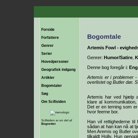
Forside
Bogomtale
Forfattere
Genrer
Artemis Fowl - evighe
Serier
Genrer:
Humor/Satire
,
K
Hovedpersoner
Denne bog foregår i:
Eng
Geografisk indgang
Artemis er i problemer -
Artikler
overlistet og Butler dør. 
Bogomtaler
Søg
Artemis har ved hjælp 
Om Scifisiden
klare al kommunikation
Det er en terning som er
hvor feerne bor.
Scifisiden er en del af
Han vil rettighederne ti
Bognettet
sådan at han kan nå at t
Men Aremis og Butler over
tilkaldt Holly. Hun genop