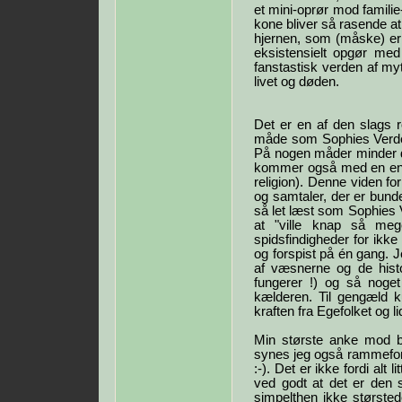
et mini-oprør mod famili
kone bliver så rasende at
hjernen, som (måske) er g
eksistensielt opgør med
fanstastisk verden af my
livet og døden.
Det er en af den slags 
måde som Sophies Verde
På nogen måder minder d
kommer også med en enor
religion). Denne viden fo
og samtaler, der er bun
så let læst som Sophies 
at "ville knap så mege
spidsfindigheder for ikk
og forspist på én gang. J
af væsnerne og de hist
fungerer !) og så noge
kælderen. Til gengæld k
kraften fra Egefolket og 
Min største anke mod bo
synes jeg også rammefort
:-). Det er ikke fordi alt
ved godt at det er den sl
simpelthen ikke størsted