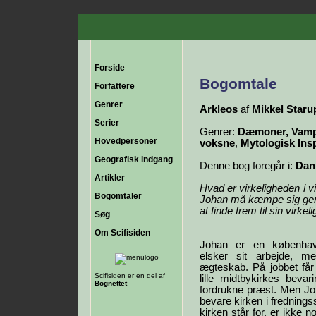
Forside
Bogomtale
Forfattere
Genrer
Arkleos
af
Mikkel Staru
Serier
Genrer:
Dæmoner, Vampy
Hovedpersoner
voksne
,
Mytologisk Ins
Geografisk indgang
Denne bog foregår i:
Dan
Artikler
Hvad er virkeligheden i vi
Bogomtaler
Johan må kæmpe sig genn
at finde frem til sin virkel
Søg
Om Scifisiden
Johan er en københavn
elsker sit arbejde, m
ægteskab. På jobbet får
Scifisiden er en del af
lille midtbykirkes beva
Bognettet
fordrukne præst. Men Joh
bevare kirken i frednin
kirken står for, er ikke 