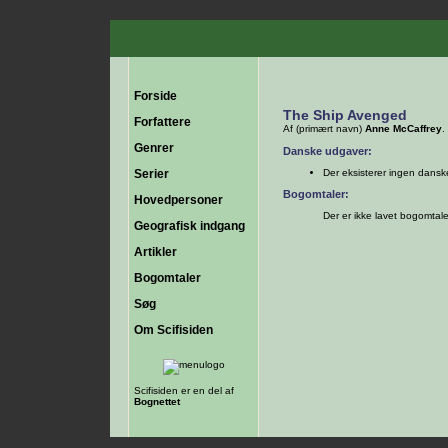
Forside
The Ship Avenged
Forfattere
Af (primært navn)
Anne McCaffrey
.
Genrer
Danske udgaver:
Serier
Der eksisterer ingen dans
Bogomtaler:
Hovedpersoner
Der er ikke lavet bogomtal
Geografisk indgang
Artikler
Bogomtaler
Søg
Om Scifisiden
Scifisiden er en del af
Bognettet