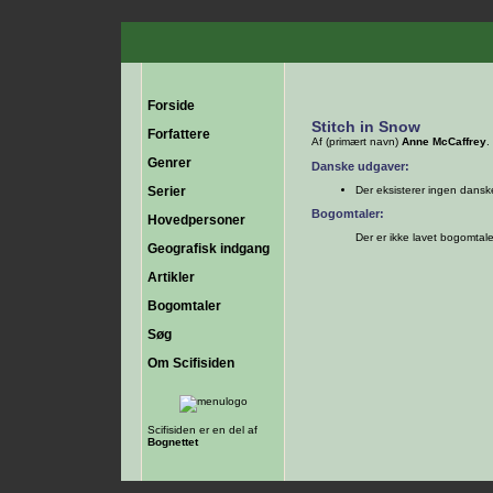
Forside
Stitch in Snow
Forfattere
Af (primært navn)
Anne McCaffrey
.
Genrer
Danske udgaver:
Serier
Der eksisterer ingen dans
Bogomtaler:
Hovedpersoner
Der er ikke lavet bogomtal
Geografisk indgang
Artikler
Bogomtaler
Søg
Om Scifisiden
Scifisiden er en del af
Bognettet