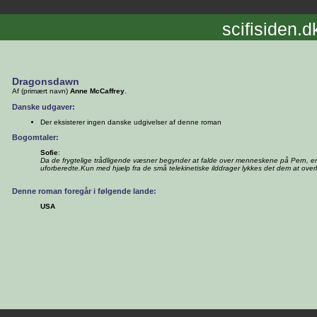
scifisiden.d
Dragonsdawn
Af (primært navn)
Anne McCaffrey
.
Danske udgaver:
Der eksisterer ingen danske udgivelser af denne roman
Bogomtaler:
Sofie
:
Da de frygtelige trådligende væsner begynder at falde over menneskene på Pern, er
uforberedte.Kun med hjælp fra de små telekinetiske ilddrager lykkes det dem at over
Denne roman foregår i følgende lande:
USA