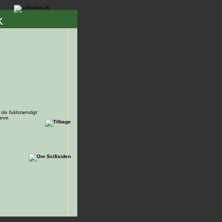
k
 de fuldstændigt
leve.