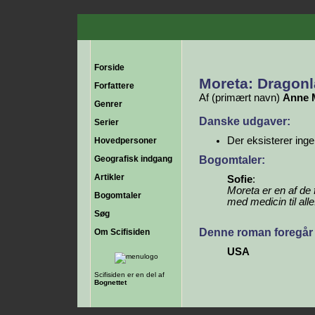
Forside
Moreta: Dragonl
Forfattere
Af (primært navn)
Anne 
Genrer
Danske udgaver:
Serier
Der eksisterer ing
Hovedpersoner
Bogomtaler:
Geografisk indgang
Artikler
Sofie
:
Moreta er en af de 
Bogomtaler
med medicin til alle
Søg
Denne roman foregår 
Om Scifisiden
USA
Scifisiden er en del af
Bognettet