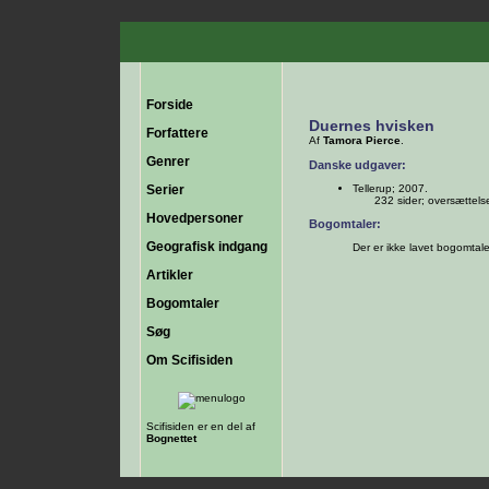
Forside
Duernes hvisken
Forfattere
Af
Tamora Pierce
.
Genrer
Danske udgaver:
Serier
Tellerup; 2007.
232 sider; oversættel
Hovedpersoner
Bogomtaler:
Geografisk indgang
Der er ikke lavet bogomtal
Artikler
Bogomtaler
Søg
Om Scifisiden
Scifisiden er en del af
Bognettet