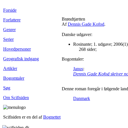
Forside
Brøndtjætten
Forfattere
Af
Dennis Gade Kofod
.
Genrer
Danske udgaver:
Serier
Rosinante; 1. udgave; 2006(1)
Hovedpersoner
268 sider;
Geografisk indgang
Bogomtaler:
Artikler
Janus
:
Dennis Gade Kofod skriver noge
Bogomtaler
Søg
Denne roman foregår i følgende land
Om Scifisiden
Danmark
Scifisiden er en del af
Bognettet