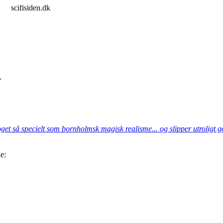
scifisiden.dk
.
t så specielt som bornholmsk magisk realisme... og slipper utroligt go
e: