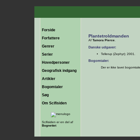
Forside
Plantetroldmanden
Forfattere
Af
Tamora Pierce
.
Genrer
Danske udgaver:
Serier
Tellerup (Zephyr); 2001.
Bogomtaler:
Hovedpersoner
Der er ikke lavet bogomtal
Geografisk indgang
Artikler
Bogomtaler
Søg
Om Scifisiden
Scifisiden er en del af
Bognettet