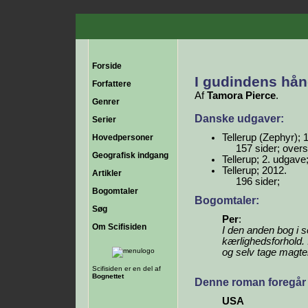
Forside
I gudindens hå
Forfattere
Af
Tamora Pierce
.
Genrer
Danske udgaver:
Serier
Tellerup (Zephyr); 
Hovedpersoner
157 sider; over
Geografisk indgang
Tellerup; 2. udgave
Tellerup; 2012.
Artikler
196 sider;
Bogomtaler
Bogomtaler:
Søg
Per
:
Om Scifisiden
I den anden bog i 
kærlighedsforhold.
og selv tage magte
Scifisiden er en del af
Bognettet
Denne roman foregår 
USA