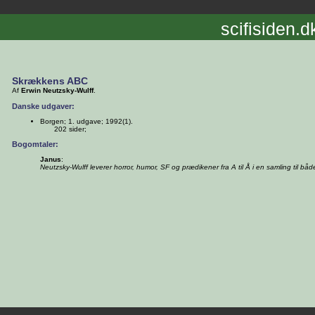
scifisiden.d
Skrækkens ABC
Af
Erwin Neutzsky-Wulff
.
Danske udgaver:
Borgen; 1. udgave; 1992(1).
202 sider;
Bogomtaler:
Janus
:
Neutzsky-Wulff leverer horror, humor, SF og prædikener fra A til Å i en samling til bå