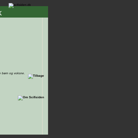
k
de børn og voksne.