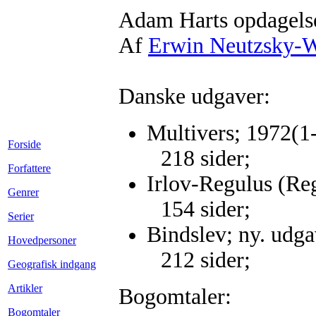
Adam Harts opdagels
Af
Erwin Neutzsky-W
Danske udgaver:
Multivers; 1972(1-
Forside
218 sider;
Forfattere
Irlov-Regulus (Reg
Genrer
154 sider;
Serier
Bindslev; ny. udga
Hovedpersoner
212 sider;
Geografisk indgang
Artikler
Bogomtaler:
Bogomtaler