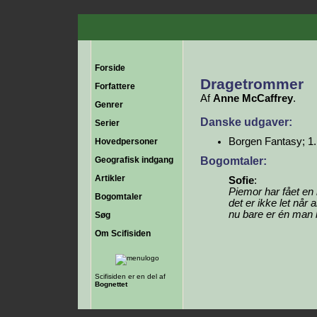
Forside
Dragetrommer
Forfattere
Af
Anne McCaffrey
.
Genrer
Danske udgaver:
Serier
Borgen Fantasy; 1.
Hovedpersoner
Bogomtaler:
Geografisk indgang
Artikler
Sofie
:
Piemor har fået e
Bogomtaler
det er ikke let når 
nu bare er én man 
Søg
Om Scifisiden
Scifisiden er en del af
Bognettet