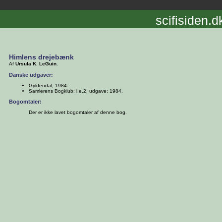
scifisiden.d
Himlens drejebænk
Af
Ursula K. LeGuin
.
Danske udgaver:
Gyldendal; 1984.
Samlerens Bogklub; i.e.2. udgave; 1984.
Bogomtaler:
Der er ikke lavet bogomtaler af denne bog.