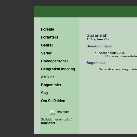
Forside
Susannah
Forfattere
Af
Stephen King
.
Genrer
Danske udgaver:
Serier
Aschehoug; 2005.
442 sider; oversættel
Hovedpersoner
Bogomtaler:
Geografisk indgang
Der er ikke lavet bogomtal
Artikler
Bogomtaler
Søg
Om Scifisiden
Scifisiden er en del af
Bognettet