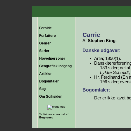
Forside
Carrie
Forfattere
Af
Stephen King
.
Genrer
Danske udgaver:
Serier
Artia; 1990(1).
Hovedpersoner
Dansklærerforening
Geografisk indgang
183 sider; del a
Lykke Schmidt
;
Artikler
Hr. Ferdinand (En 
Bogomtaler
196 sider; over
Søg
Bogomtaler:
Om Scifisiden
Der er ikke lavet b
Scifisiden er en del af
Bognettet