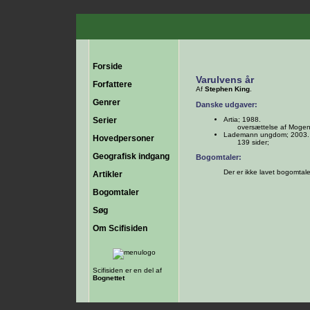
Forside
Varulvens år
Forfattere
Af
Stephen King
.
Genrer
Danske udgaver:
Serier
Artia; 1988.
oversættelse af Mogens
Lademann ungdom; 2003.
Hovedpersoner
139 sider;
Geografisk indgang
Bogomtaler:
Der er ikke lavet bogomtal
Artikler
Bogomtaler
Søg
Om Scifisiden
Scifisiden er en del af
Bognettet