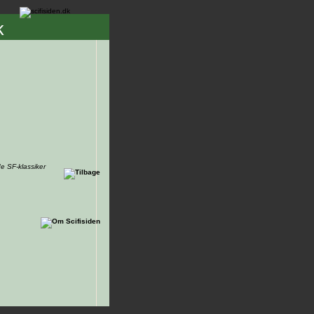
k
e SF-klassiker