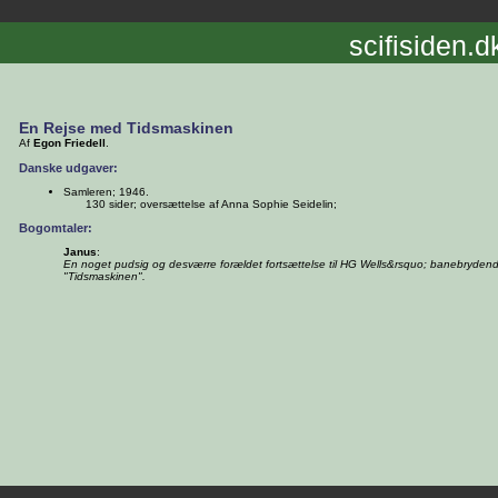
scifisiden.d
En Rejse med Tidsmaskinen
Af
Egon Friedell
.
Danske udgaver:
Samleren; 1946.
130 sider; oversættelse af Anna Sophie Seidelin;
Bogomtaler:
Janus
:
En noget pudsig og desværre forældet fortsættelse til HG Wells&rsquo; banebrydend
"Tidsmaskinen".