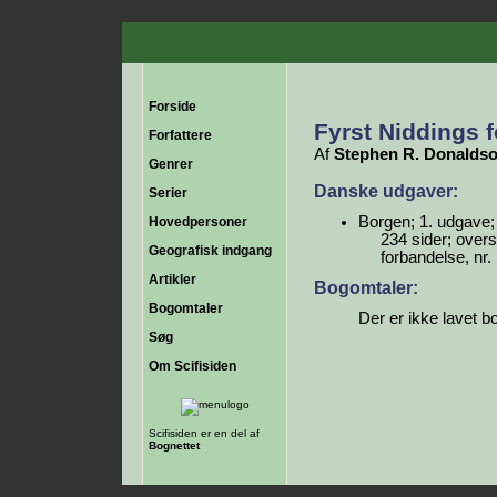
Forside
Fyrst Niddings 
Forfattere
Af
Stephen R. Donalds
Genrer
Danske udgaver:
Serier
Borgen; 1. udgave;
Hovedpersoner
234 sider; over
Geografisk indgang
forbandelse, nr. 
Artikler
Bogomtaler:
Bogomtaler
Der er ikke lavet b
Søg
Om Scifisiden
Scifisiden er en del af
Bognettet