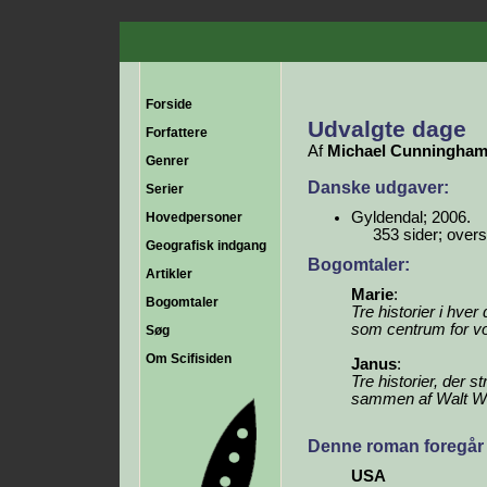
Forside
Udvalgte dage
Forfattere
Af
Michael Cunningha
Genrer
Danske udgaver:
Serier
Gyldendal; 2006.
Hovedpersoner
353 sider; overs
Geografisk indgang
Bogomtaler:
Artikler
Marie
:
Bogomtaler
Tre historier i hve
som centrum for 
Søg
Om Scifisiden
Janus
:
Tre historier, der s
sammen af Walt W
Denne roman foregår 
USA