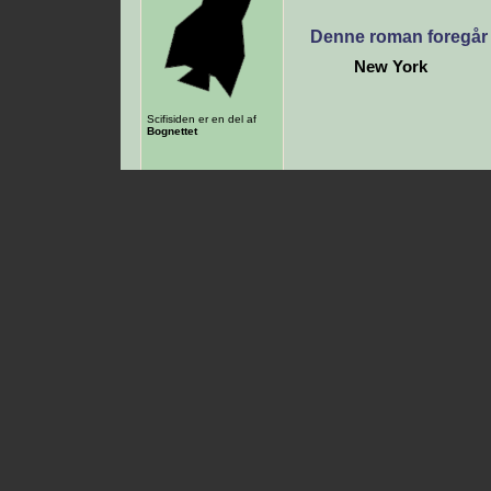
Denne roman foregår 
New York
Scifisiden er en del af
Bognettet