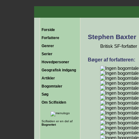
Forside
Stephen Baxter
Forfattere
Genrer
Britisk SF-forfatter
Serier
Bøger af forfatteren:
Hovedpersoner
Geografisk indgang
Artikler
Bogomtaler
Søg
Om Scifisiden
Scifisiden er en del af
Bognettet