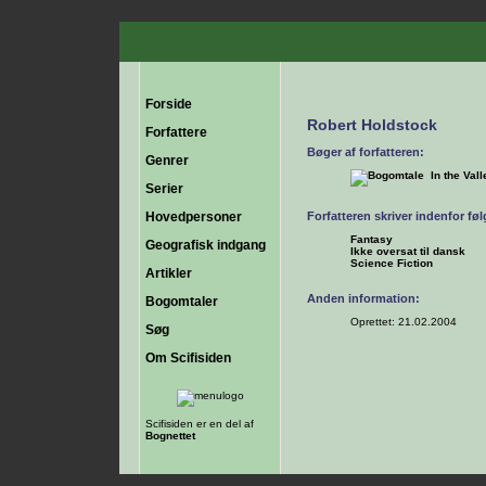
Forside
Robert Holdstock
Forfattere
Bøger af forfatteren:
Genrer
In the Val
Serier
Hovedpersoner
Forfatteren skriver indenfor fø
Fantasy
Geografisk indgang
Ikke oversat til dansk
Science Fiction
Artikler
Anden information:
Bogomtaler
Oprettet: 21.02.2004
Søg
Om Scifisiden
Scifisiden er en del af
Bognettet