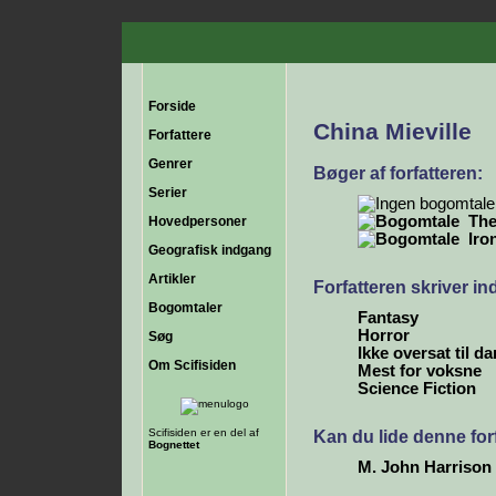
Forside
China Mieville
Forfattere
Genrer
Bøger af forfatteren:
Serier
The
Hovedpersoner
Iro
Geografisk indgang
Artikler
Forfatteren skriver i
Bogomtaler
Fantasy
Horror
Søg
Ikke oversat til d
Om Scifisiden
Mest for voksne
Science Fiction
Scifisiden er en del af
Kan du lide denne for
Bognettet
M. John Harrison