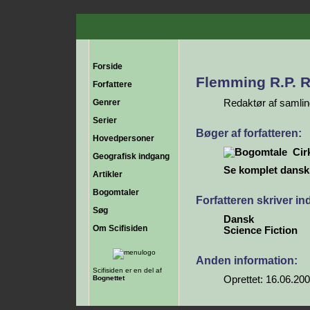
Forside
Flemming R.P. 
Forfattere
Genrer
Redaktør af samlin
Serier
Bøger af forfatteren:
Hovedpersoner
Cir
Geografisk indgang
Se komplet dansk b
Artikler
Bogomtaler
Forfatteren skriver i
Søg
Dansk
Om Scifisiden
Science Fiction
Anden information:
Scifisiden er en del af
Bognettet
Oprettet: 16.06.20