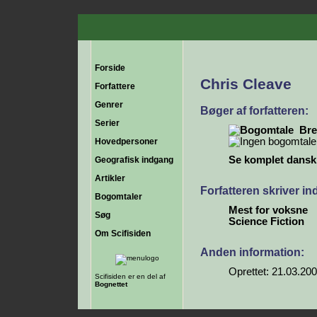
Forside
Chris Cleave
Forfattere
Genrer
Bøger af forfatteren:
Serier
Bre
Hovedpersoner
Se komplet dansk b
Geografisk indgang
Artikler
Forfatteren skriver i
Bogomtaler
Mest for voksne
Søg
Science Fiction
Om Scifisiden
Anden information:
Oprettet: 21.03.20
Scifisiden er en del af
Bognettet