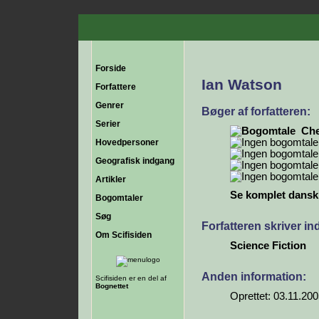
Forside
Ian Watson
Forfattere
Genrer
Bøger af forfatteren:
Serier
Che
Hovedpersoner
Geografisk indgang
Artikler
Se komplet dansk b
Bogomtaler
Søg
Forfatteren skriver i
Om Scifisiden
Science Fiction
Anden information:
Scifisiden er en del af
Bognettet
Oprettet: 03.11.20