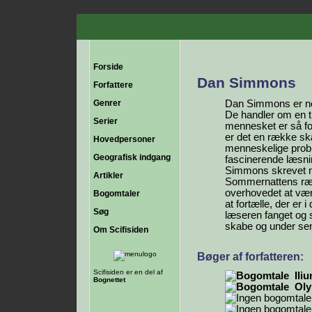
Forside
Dan Simmons
Forfattere
Genrer
Dan Simmons er nok
De handler om en ti
Serier
mennesket er så fo
er det en række skæb
Hovedpersoner
menneskelige probl
Geografisk indgang
fascinerende læsnin
Simmons skrevet n
Artikler
Sommernattens ræds
overhovedet at vær
Bogomtaler
at fortælle, der er 
Søg
læseren fanget og 
skabe og under sen
Om Scifisiden
Bøger af forfatteren:
Scifisiden er en del af
Ili
Bognettet
Ol