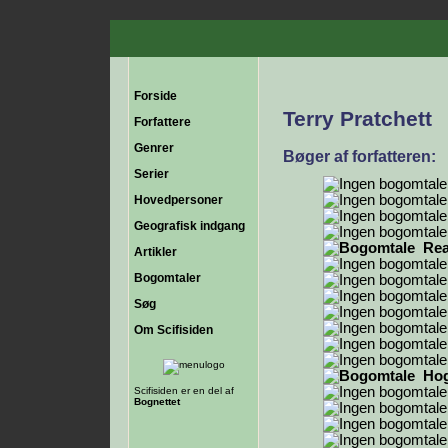
Forside
Terry Pratchett
Forfattere
Genrer
Bøger af forfatteren:
Serier
Hovedpersoner
Geografisk indgang
Re
Artikler
Bogomtaler
Søg
Om Scifisiden
Hog
Scifisiden er en del af
Bognettet