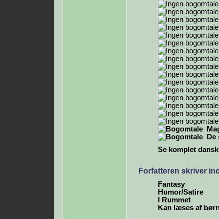
Mag
De 
Se komplet dansk b
Forfatteren skriver i
Fantasy
Humor/Satire
I Rummet
Kan læses af bør