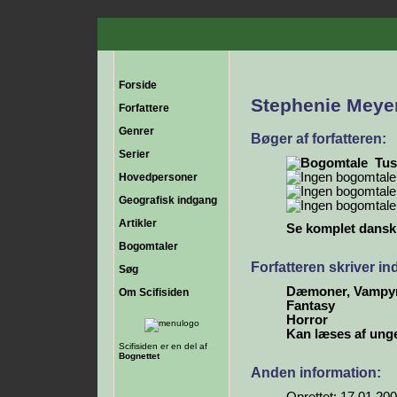
Forside
Stephenie Meye
Forfattere
Genrer
Bøger af forfatteren:
Serier
Tus
Hovedpersoner
Geografisk indgang
Artikler
Se komplet dansk b
Bogomtaler
Forfatteren skriver i
Søg
Dæmoner, Vampyr
Om Scifisiden
Fantasy
Horror
Kan læses af ung
Scifisiden er en del af
Bognettet
Anden information: