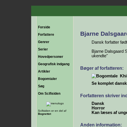
Forside
Bjarne Dalsgaa
Forfattere
Genrer
Dansk forfatter fød
Serier
Bjarne Dalsgaard S
ukendte"
Hovedpersoner
Geografisk indgang
Bøger af forfatteren:
Artikler
Khi
Bogomtaler
Se komplet dansk b
Søg
Om Scifisiden
Forfatteren skriver i
Dansk
Horror
Scifisiden er en del af
Kan læses af ung
Bognettet
Anden information: