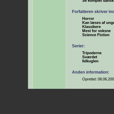
Se komplet dansk b
Forfatteren skriver i
Horror
Kan læses af ung
Klassikere
Mest for voksne
Science Fiction
Serier:
Tripoderne
Sværdet
Ildkuglen
Anden information:
Oprettet: 08.06.20