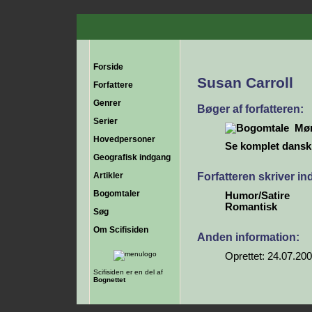
Forside
Susan Carroll
Forfattere
Genrer
Bøger af forfatteren:
Serier
Mør
Hovedpersoner
Se komplet dansk b
Geografisk indgang
Forfatteren skriver i
Artikler
Bogomtaler
Humor/Satire
Romantisk
Søg
Om Scifisiden
Anden information:
Oprettet: 24.07.20
Scifisiden er en del af
Bognettet