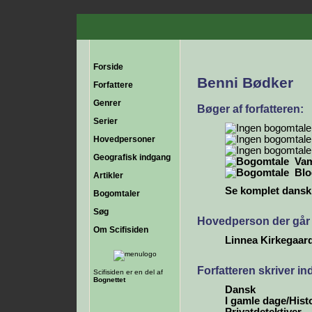
Forside
Benni Bødker
Forfattere
Genrer
Bøger af forfatteren:
Serier
Hovedpersoner
Geografisk indgang
Vam
Blo
Artikler
Se komplet dansk b
Bogomtaler
Søg
Hovedperson der går i
Om Scifisiden
Linnea Kirkegaar
Forfatteren skriver i
Scifisiden er en del af
Bognettet
Dansk
I gamle dage/Histo