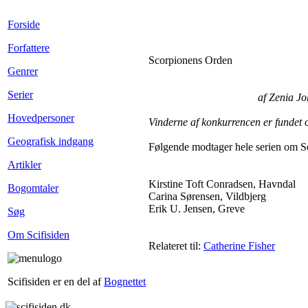
Forside
Forfattere
Scorpionens Orden
Genrer
Serier
af Zenia J
Hovedpersoner
Vinderne af konkurrencen er fundet 
Geografisk indgang
Følgende modtager hele serien om S
Artikler
Kirstine Toft Conradsen, Havndal
Bogomtaler
Carina Sørensen, Vildbjerg
Erik U. Jensen, Greve
Søg
Om Scifisiden
Relateret til:
Catherine Fisher
Scifisiden er en del af
Bognettet